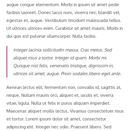
augue congue elementum. Morbi in ipsum sit amet pede
facilisis laoreet. Donec lacus nunc, viverra nec, blandit vel,
egestas et, augue. Vestibulum tincidunt malesuada tellus.
Ut ultrices ultrices enim. Curabitur sit amet mauris. Morbi in
dui quis est pulvinar ullamcorper. Nulla facilisi.
Integer lacinia sollicitudin massa. Cras metus. Sed
aliquet risus a tortor. Integer id quam. Morbi mi.
Quisque nisl felis, venenatis tristique, dignissim in,
ultrices sit amet, augue. Proin sodales libero eget ante.
Aenean lectus elit, fermentum non, convallis id, sagittis at,
neque. Nullam mauris orci, aliquet et, iaculis et, viverra
vitae, ligula. Nulla ut felis in purus aliquam imperdiet.
Maecenas aliquet mollis lectus. Vivamus consectetuer risus
et tortor. Lorem ipsum dolor sit amet, consectetur
adipiscing elit. Integer nec odio. Praesent libero. Sed