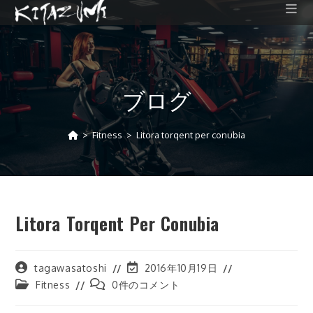
コ
ン
テ
ン
ツ
ブログ
へ
ス
キ
>
Fitness
>
Litora torqent per conubia
ッ
プ
Litora Torqent Per Conubia
投
投
tagawasatoshi
2016年10月19日
稿
稿
投
投
Fitness
0件のコメント
者:
の
稿
稿
最
カ
コ