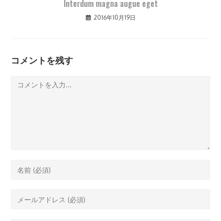
Interdum magna augue eget
2016年10月19日
コメントを残す
コ
メ
ン
ト
コ
メ
ン
メ
ト
ー
す
ル