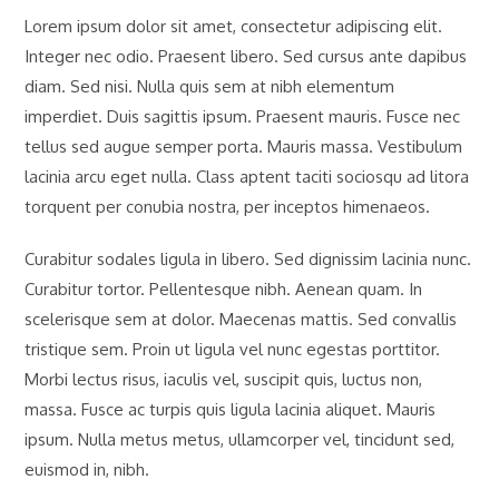
終
テ
メ
Lorem ipsum dolor sit amet, consectetur adipiscing elit.
変
ゴ
ン
更
Integer nec odio. Praesent libero. Sed cursus ante dapibus
リ
ト:
日:
ー:
diam. Sed nisi. Nulla quis sem at nibh elementum
imperdiet. Duis sagittis ipsum. Praesent mauris. Fusce nec
tellus sed augue semper porta. Mauris massa. Vestibulum
lacinia arcu eget nulla. Class aptent taciti sociosqu ad litora
torquent per conubia nostra, per inceptos himenaeos.
Curabitur sodales ligula in libero. Sed dignissim lacinia nunc.
Curabitur tortor. Pellentesque nibh. Aenean quam. In
scelerisque sem at dolor. Maecenas mattis. Sed convallis
tristique sem. Proin ut ligula vel nunc egestas porttitor.
Morbi lectus risus, iaculis vel, suscipit quis, luctus non,
massa. Fusce ac turpis quis ligula lacinia aliquet. Mauris
ipsum. Nulla metus metus, ullamcorper vel, tincidunt sed,
euismod in, nibh.