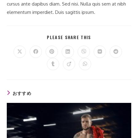
cursus ante dapibus diam. Sed nisi. Nulla quis sem at nibh
elementum imperdiet. Duis sagittis ipsum.
SHARE
PLEASE SHARE THIS
THIS
CONTENT
Opens
Opens
Opens
Opens
Opens
Opens
Opens
in
in
in
in
in
in
in
a
a
a
a
a
a
a
Opens
Opens
Opens
new
new
new
new
new
new
new
in
in
in
window
window
window
window
window
window
window
a
a
a
new
new
new
window
window
window
おすすめ