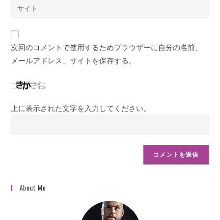
Web
る
ア
サ
名
ド
イ
前
レ
ト
ま
次回のコメントで使用するためブラウザーに自分の名前、
ス
の
た
を
メールアドレス、サイトを保存する。
URL
は
入
を
ユ
力
入
ー
し
力
ザ
上に表示された文字を入力してください。
て
し
ー
コ
て
名
メ
く
を
ン
だ
入
ト
さ
力
い。
し
About Me
(任
て
意)
く
だ