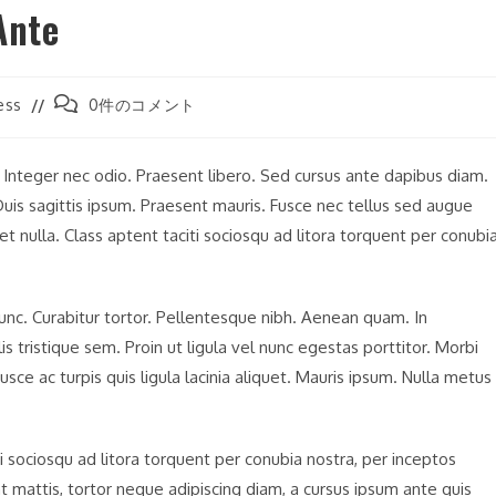
Ante
投
ess
0件のコメント
稿
コ
メ
. Integer nec odio. Praesent libero. Sed cursus ante dapibus diam.
ン
uis sagittis ipsum. Praesent mauris. Fusce nec tellus sed augue
ト:
t nulla. Class aptent taciti sociosqu ad litora torquent per conubi
 nunc. Curabitur tortor. Pellentesque nibh. Aenean quam. In
 tristique sem. Proin ut ligula vel nunc egestas porttitor. Morbi
 Fusce ac turpis quis ligula lacinia aliquet. Mauris ipsum. Nulla metus
 sociosqu ad litora torquent per conubia nostra, per inceptos
t mattis, tortor neque adipiscing diam, a cursus ipsum ante quis