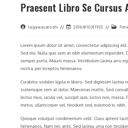
Praesent Libro Se Cursus 
投
投
投
tagawasatoshi
2016年10月19日
Fitn
稿
稿
稿
者:
の
カ
最
テ
Lorem ipsum dolor sit amet, consectetur adipiscing elit
終
ゴ
Sed nisi. Nulla quis sem at nibh elementum imperdiet. D
変
リ
更
ー:
semper porta. Mauris massa. Vestibulum lacinia arcu ege
日:
nostra, per inceptos himenaeos.
Curabitur sodales ligula in libero. Sed dignissim lacinia
scelerisque sem at dolor. Maecenas mattis. Sed convallis
lectus risus, iaculis vel, suscipit quis, luctus non, massa.
metus, ullamcorper vel, tincidunt sed, euismod in, nibh.
Quisque volutpat condimentum velit. Class aptent taciti
himenaeos. Nam nec ante. Sed lacinia, urna non tincidun