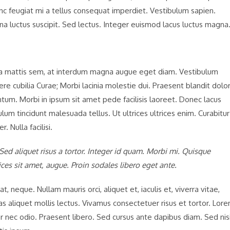
 Nunc feugiat mi a tellus consequat imperdiet. Vestibulum sapien.
na luctus suscipit. Sed lectus. Integer euismod lacus luctus magna
sa mattis sem, at interdum magna augue eget diam. Vestibulum
ere cubilia Curae; Morbi lacinia molestie dui. Praesent blandit dolor
m. Morbi in ipsum sit amet pede facilisis laoreet. Donec lacus
ulum tincidunt malesuada tellus. Ut ultrices ultrices enim. Curabitur
. Nulla facilisi.
 Sed aliquet risus a tortor. Integer id quam. Morbi mi. Quisque
trices sit amet, augue. Proin sodales libero eget ante.
t, neque. Nullam mauris orci, aliquet et, iaculis et, viverra vitae,
nas aliquet mollis lectus. Vivamus consectetuer risus et tortor. Lor
er nec odio. Praesent libero. Sed cursus ante dapibus diam. Sed nisi