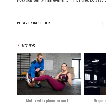
Nulla quis sem at nibh elementum imperdiet. Duis sagit
SHARE
PLEASE SHARE THIS
THIS
CONTENT
おすすめ
Metus vitae pharetra auctor
Neque a