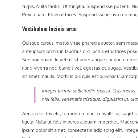
turpis. Nulla facilisi. Ut fringilla. Suspendisse potenti.
Proin quam. Etiam ultrices. Suspendisse in justo eu mag
Vestibulum lacinia arcu
Quisque cursus, metus vitae pharetra auctor, sem mas
ante ipsum primis in faucibus orci luctus et ultrices posu
Sed non quam. In vel mi sit amet augue congue elementu
nunc, viverra nec, blandit vel, egestas et, augue. Vestib
sit amet mauris. Morbi in dui quis est pulvinar ullamcorper
Integer lacinia sollicitudin massa. Cras metus.
nisl felis, venenatis tristique, dignissim in, ul
Aenean lectus elit, fermentum non, convallis id, sagittis a
ligula. Nulla ut felis in purus aliquam imperdiet. Maece
ipsum dolor sit amet, consectetur adipiscing elit. Integ