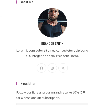
About Me
BRANDON SMITH
a
Lorem ipsum dolor sit amet, consectetur adipiscing
elit. Integer nec odio. Praesent libero.
Newsletter
Follow our fitness program and receive 30% OFF
for 6 sessions on subscription.