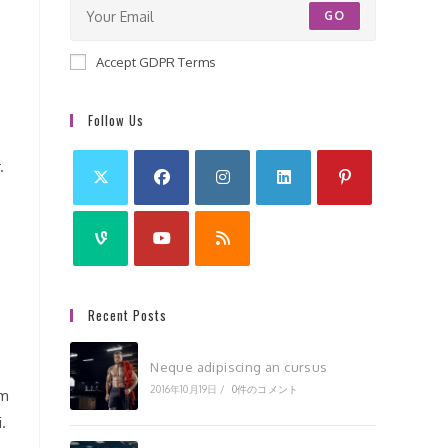
GO
.
Accept GDPR Terms
Follow Us
.
Recent Posts
Neque adipiscing an cursus
2016年10月19日
/
0件のコメント
em
.