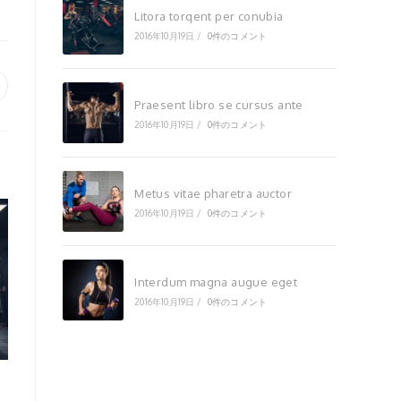
Litora torqent per conubia
2016年10月19日
/
0件のコメント
pens
Praesent libro se cursus ante
2016年10月19日
/
0件のコメント
ew
indow
Metus vitae pharetra auctor
2016年10月19日
/
0件のコメント
Interdum magna augue eget
2016年10月19日
/
0件のコメント