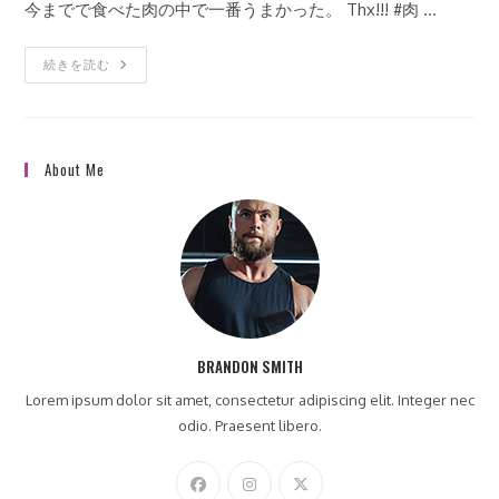
今までで食べた肉の中で一番うまかった。 Thx!!! #肉 …
テ
ゴ
お
続きを読む
リ
客
ー:
様
の
イ
ン
ス
About Me
タ
グ
ラ
ム
の
ご
紹
介
＜
神
楽
坂
別
BRANDON SMITH
邸
＞
Lorem ipsum dolor sit amet, consectetur adipiscing elit. Integer nec
odio. Praesent libero.