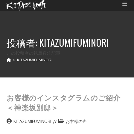
コ
ン
テ
ン
ツ
投稿者:
KITAZUMIFUMINORI
へ
ス
この投稿者の執筆数: 1 記事
キ
>
KITAZUMIFUMINORI
ッ
プ
お客様のインスタグラムのご紹介
＜神楽坂別邸＞
投
投
KITAZUMIFUMINORI
お客様の声
稿
稿
者:
カ